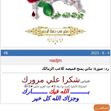
5
#
4 - 8 - 2023
nadjm
رد: صورة: ماني يمنح قميصه للاعب الزمالك
شكرا علي مرورك
اقتباس:
المشاركة الأصلية كتبت بواسطة ۩◄عبد العزيز شلبى►۩
بــــــــــ
الله فيك
ـــــــــارك
وجزاك الله كل خير
اضافه رد