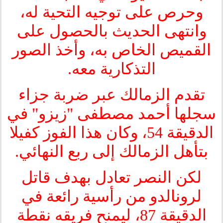
وحرص على توجيه التحية له،
وانتهى الحديث بالحصول على
القميص الخاص به، وأخذ الصور
التذكارية معه.
تقدم الزمالك عبر ضربة جزاء
سجلها أحمد مصطفى "زيزو" في
الدقيقة 54، وكان هذا الفوز كفيلا
بتأهل الزمالك إلى ربع النهائي.
لكن النصر تعادل بهدف قاتل
لرونالدو من رأسية رائعة في
الدقيقة 87، ليمنح فريقه نقطة