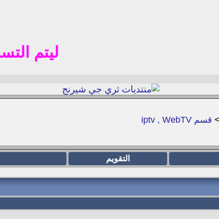
ليتم التسجيل في 
قسم iptv , WebTV
التقويم