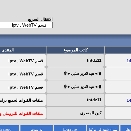
الانتقال السريع
كاتب الموضوع
المنتدى
tntdz11
قسم iptv , WebTV
۩◄عبد العزيز شلبى►۩
قسم iptv , WebTV
۩◄عبد العزيز شلبى►۩
قسم iptv , WebTV
tntdz11
ملفات القنوات لجميع برام
كين المصرى
ملفات القنوات للترومان و 
شراء شقة في تركيا
koora live
يلا شوت
la shoot