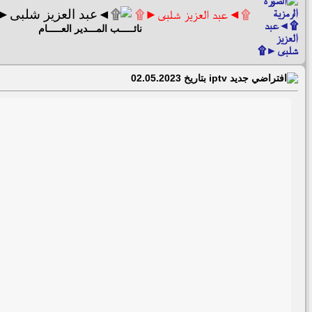
۩◄عبد العزيز شلبى►۩
نائـــــب المـــدير العـــــام
جديد iptv بتاريخ 02.05.2023