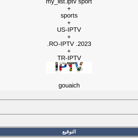
my_list.iptv sport
+
sports
+
US-IPTV
+
RO-IPTV .2023.
+
TR-IPTV
gouaich
التوقيع