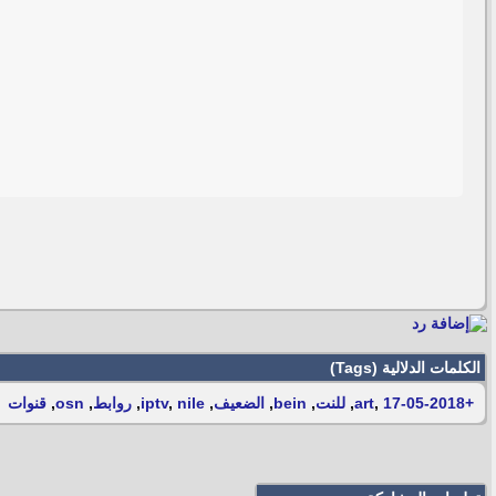
الكلمات الدلالية (Tags)
+art
17-05-2018
,
,
للنت
,
bein
,
الضعيف
,
nile
,
iptv
,
روابط
,
osn
,
قنوات