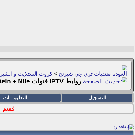
منتديات ثري جي شيرنج
>
كروت الستلايت و الشيرن
روابط IPTV قنوات OSN +ART + Bein + Nile للنت الضعيف 17/05/2018
التسجيل
التعليمـــات
قسم ملفا