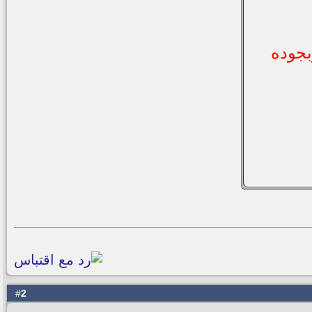
 وبجوده
2
#