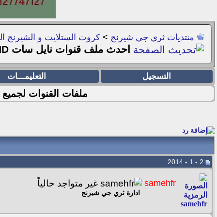
منتديات ثري جي شيرنج
>
كروت الستلايت و الشيرنج ال
احدث ملف قنوات نايل سات Full HD لــ DVBViewer بتاريخ 02- 01 -2015
التسجيل
التعليمـــات
ملفات القنوات لجميع 
2 - 1 - 2014
samehfr
ادارة ثري جي شيرنج