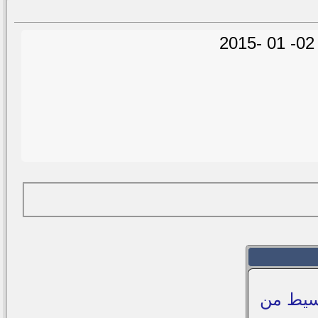
رفر شيرنج cccam باجر بسيط من