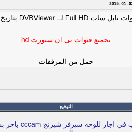
لــ DVBViewer بتاريخ 02- 01 -2015
بجميع قنوات بى ان سبورت hd
حمل من المرفقات
التوقيع
من يرغب في اجار للوحة سي