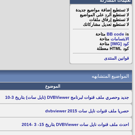
تعليمات المشاركة
لا تستطيع
إضافة مواضيع جديدة
لا تستطيع
الرد على المواضيع
لا تستطيع
إرفاق ملفات
لا تستطيع
تعديل مشاركاتك
is
BB code
متاحة
الابتسامات
متاحة
كود [IMG]
متاحة
كود HTML
معطلة
قوانين المنتدى
المواضيع المتشابهه
الموضوع
جديد وحصري ملف قنوات لبرنامج DVBViewer (نايل سات) بتاريخ 3-10
حصريا ملف قنوات نايل سات dvbviewer 2015
احدث ملف قنوات نايل سات DVBViewer بتاريخ 15- 3 -2014