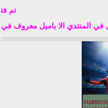
تم فتح ال
تدي الا باميل معروف في الوطن العربي مثل l