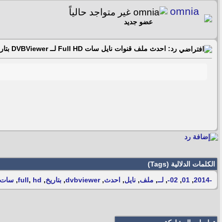
omnia
عضو جديد
رد: احدث ملف قنوات نايل سات Full HD لــ DVBViewer بتاريخ 02- 01 -2014
الكلمات الدلالية (Tags)
-2014
,
01
,
02-
,
لــ
,
ملف
,
نايل
,
احدث
,
dvbviewer
,
بتاريخ
,
hd
,
full
,
سات