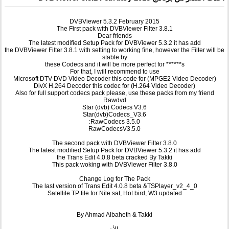
DVBViewer 5.3.2 February 2015
The First pack with DVBViewer Filter 3.8.1
Dear friends
The latest modified Setup Pack for DVBViewer 5.3.2 it has add
the DVBViewer Filter 3.8.1 with setting to working fine, however the Filter will be
stable by
these Codecs and it will be more perfect for ******s
For that, I will recommend to use
Microsoft DTV-DVD Video Decoder this code for (MPGE2 Video Decoder)
DivX H.264 Decoder this codec for (H.264 Video Decoder)
Also for full support codecs pack please, use these packs from my friend
Rawdvd
Star (dvb) Codecs V3.6
Star(dvb)Codecs_V3.6
RawCodecs 3.5.0:
RawCodecsV3.5.0
The second pack with DVBViewer Filter 3.8.0
The latest modified Setup Pack for DVBViewer 5.3.2 it has add
the Trans Edit 4.0.8 beta cracked By Takki
This pack woking with DVBViewer Filter 3.8.0
Change Log for The Pack
The last version of Trans Edit 4.0.8 beta &TSPlayer_v2_4_0
Satellite TP file for Nile sat, Hot bird, W3 updated
By Ahmad Albaheth & Takki