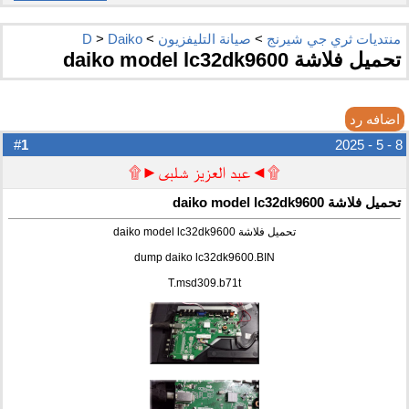
منتديات ثري جي شيرنج
>
صيانة التليفزيون
>
Daiko
>
D
تحميل فلاشة daiko model lc32dk9600
اضافه رد
1
#
8 - 5 - 2025
۩◄عبد العزيز شلبى►۩
تحميل فلاشة daiko model lc32dk9600
تحميل فلاشة daiko model lc32dk9600
dump daiko lc32dk9600.BIN
T.msd309.b71t