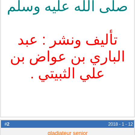
صلى الله عليه وسلم
تأليف ونشر : عبد
الباري بن عواض بن
علي الثبيتي .
2
#
12 - 1 - 2018
gladiateur senior