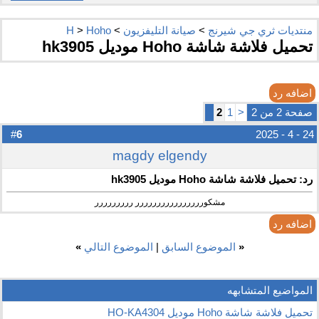
منتديات ثري جي شيرنج
>
صيانة التليفزيون
>
Hoho
>
H
تحميل فلاشة شاشة Hoho موديل hk3905
اضافه رد
صفحة 2 من 2
<
1
2
6
#
24 - 4 - 2025
magdy elgendy
رد: تحميل فلاشة شاشة Hoho موديل hk3905
مشكورررررررررررررررر ررررررررر
اضافه رد
«
الموضوع السابق
|
الموضوع التالي
»
المواضيع المتشابهه
تحميل فلاشة شاشة Hoho موديل HO-KA4304