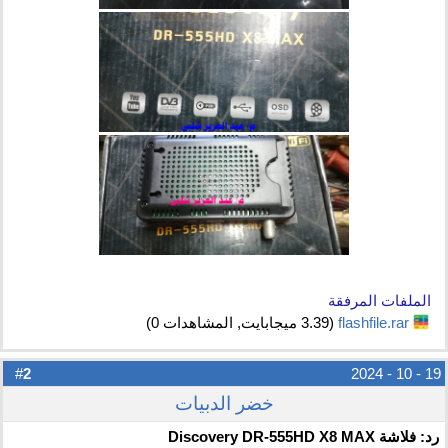
الملفات المرفقة
flashfile.rar‏
(3.39 ميجابايت, المشاهدات 0)
2
#
19 - 10 - 2024
خضر الدبيات
رد: فلاشة Discovery DR-555HD X8 MAX