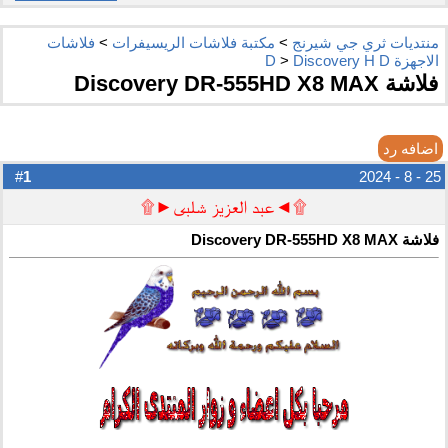
منتديات ثري جي شيرنج
>
مكتبة فلاشات الريسيفرات
>
فلاشات
الاجهزة D
Discovery H D
>
فلاشة Discovery DR-555HD X8 MAX
اضافه رد
1
#
25 - 8 - 2024
۩◄عبد العزيز شلبى►۩
فلاشة Discovery DR-555HD X8 MAX