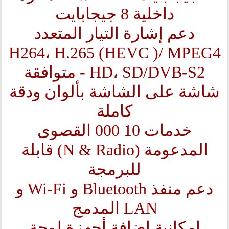
داخلية 8 جيجابايت
دعم إشارة التيار المتعدد
H264، H.265 (HEVC )/ MPEG4
- HD، SD/DVB-S2 متوافقة
شاشة على الشاشة بألوان ودقة
كاملة
خدمات 10 000 القصوى
المدعومة (N & Radio) قابلة
للبرمجة
دعم منفذ Bluetooth و Wi-Fi و
LAN المدمج
إمكانية إضافة أجهزة لوحة