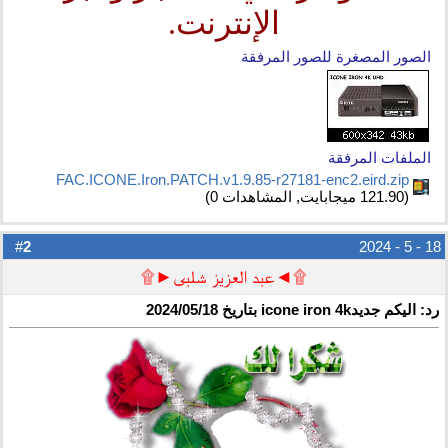
الإنترنت.
الصور المصغرة للصور المرفقة
الملفات المرفقة
FAC.ICONE.Iron.PATCH.v1.9.85-r27181-enc2.eird.zip‏
(121.90 ميجابايت, المشاهدات 0)
2
#
18 - 5 - 2024
۩◄عبد العزيز شلبى►۩
رد: اليكم جديدicone iron 4k بتاريخ 2024/05/18