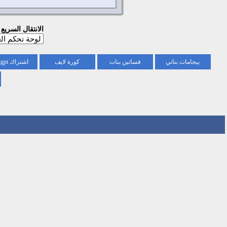
الانتقال السريع
بيجامات بناتي
فساتين بنات
كورة لايف
اشتراك chatgpt