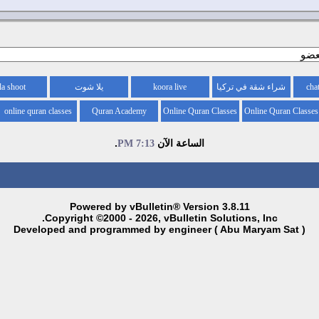
شراء شقة في تركيا
koora live
يلا شوت
la shoot
online quran classes
Quran Academy
Online Quran Classes
Online Quran Classes
for kids
for
الساعة الآن
.
7:13 PM
Powered by vBulletin® Version 3.8.11
Copyright ©2000 - 2026, vBulletin Solutions, Inc.
( Developed and programmed by engineer ( Abu Maryam Sat