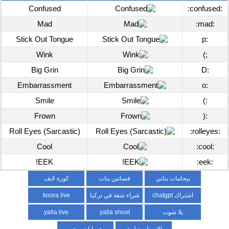
Confused
:confused:
Mad
:mad:
Stick Out Tongue
:p
Wink
;)
Big Grin
:D
Embarrassment
:o
Smile
:)
Frown
:(
Roll Eyes (Sarcastic)
:rolleyes:
Cool
:cool:
EEK!
:eek:
بيجامات بناتي
فساتين بنات
كورة لايف
اشتراك chatgpt
شراء شقة في تركيا
koora live
يلا شوت
yalla shoot
yalla live