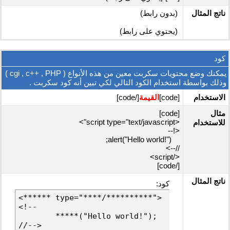
ناتج المثال
(بدون رابط)
(يحتوي على رابط)
كود
يمكنك وضع محتويات سكربت معين من هذه الأنواع ( cgi , c++ , PHP )
وذلك بواسطة استخدام الكود التالي لكي تبين أنه كود سكربت .
الاستخدام
[code]
القيمة
[/code]
مثال
[code]
<script type="text/javascript">
للاستخدام
<!--
alert("Hello world!");
//-->
</script>
[/code]
ناتج المثال
كود:
<****** type="****/**********">

<!--

	*****("Hello world!");

//-->
