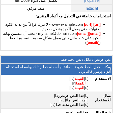
[noparse]
تعطيل عمل أكواد BB Code
[attach]
ملف مرفق
استخدامات خاطئة في التعامل مع أكواد المنتدى:
[url]
www.example.com
[/url]
- لا تترك فراغآ بين بداية الكود
أو نهايته حتى يعمل الكود بشكل صحيح .
[email]
[email]
myname@domain.com
- يجب أن يتضمن نهاية
الكود على خط مائل حتى يعمل بشكلٍ صحيح ، تصحيح الخطأ
)
[/email]
(
نص عريض / مائل / نص تحته خط
يمكنك جعل الخط عريضآ ، مائلاً أو أسفله خط وذلك بواسطة استخدام
أكواد ورموز كالتالي .
الاستخدام
[b]
القيمة
[/b]
[i]
القيمة
[/i]
[u]
القيمة
[/u]
مثال
[b]هذا النص عريض[/b]
للاستخدام
[i]هذا النص مائل[/i]
[u]هذا النص تحته خط[/u]
ناتج المثال
هذا النص عريض