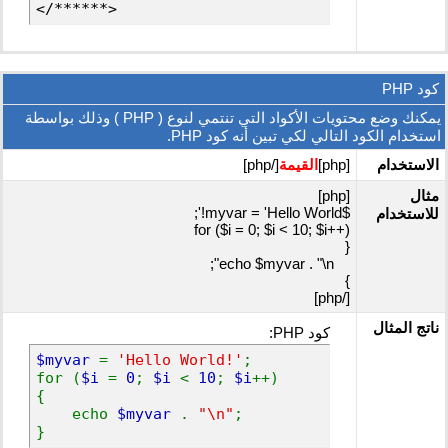
</******>
كود PHP
يمكنك وضع محتويات الأكواد التي تنتمي لنوع ( PHP ) وذلك بواسطة
استخدام الكود التالي لكي تبين أنه كود PHP.
الاستخدام
[php]
القيمة
[/php]
مثال
[php]
$myvar = 'Hello World!';
للاستخدام
for ($
i = 0; $i < 10; $i++)
{
echo $myvar . "\n";
}
[/php]
ناتج المثال
كود PHP:
$myvar
=
'Hello World!'
;
for (
$i
=
0
;
$i
<
10
;
$i
++)
{
echo
$myvar
.
"\n"
;
}