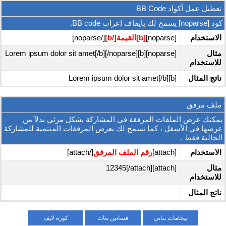
تعطيل عمل أكواد BB Code
كود [noparse] يسمح لك بايقاف إعراب BB code.
الاستخدام
[noparse]
[b]القيمة[/b]
[/noparse]
مثال
[noparse][b]Lorem ipsum dolor sit amet[/b][/noparse]
للاستخدام
ناتج المثال
[b]Lorem ipsum dolor sit amet[/b]
ملف مرفق
يمكنك عرض الملفات المرفقة في المشاركة بشكل مرئي بدلآ من
عرضها في الأسفل ، كما تسمح لك بعرض المرفقات المنتمية للمشاركة
الحالية فقط .
الاستخدام
[attach]
رقم الملف المرفق
[/attach]
مثال
[attach]12345[/attach]
للاستخدام
ناتج المثال
بيجامات بناتي
فساتين بنات
كورة لايف