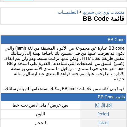
منتديات ثري جي شيرنج
>
التعليمـــات
قائمة BB Code
BB Code
BB code عبارة عن مجموعة من الأكواد المشتقة من لغة (html) والتي
تكون قد تعرفت عليها من قبل .تسمح لك باضافة تهيئة إلى رسائلك
بنفس طريقة لغة HTML ، ولكن لديها تركيب بسيط وهو ولن يتم ايقاف
(كسر) النسق من الصفحات التي تشاهدها. القدرة على استخدام BB
code هو تحديد في المنتدى - من قبل - المنتدى الأساسي بواسطة
الإدارة ، لذا يجب عليك مراجعة قواعد المنتدى عند ارسال رسالة
جديدة.
فيما يلى قائمة من علامات BB code يمكنك استخدامها لتهيئة رسائلك.
قائمة BB Code
[b]
,
[i]
,
[u]
نص عريض / مائل / نص تحته خط
[color]
اللون
[size]
الحجم