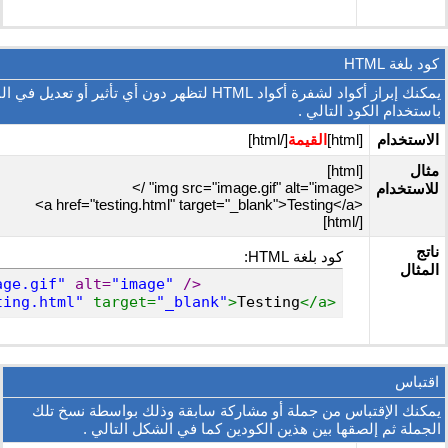
كود بلغة HTML
يمكنك إبراز أكواد لشفرة أكواد HTML لتظهر دون أي تأثير أو
باستخدام الكود التالي .
الاستخدام
[html]
القيمة
[/html]
مثال
[html]
<img src="image.gif" alt="image" />
للاستخدام
<a href="testing.html" target="_blank">Testing</a>
[/html]
ناتج
كود بلغة HTML:
المثال
age.gif"
 alt=
"image"
 />
ting.html"
 target=
"_blank"
>
Testing
</a>
اقتباس
يمكنك الإقتباس من جملة أو مشاركة سابقة وذلك بواسطة نسخ تلك
الجملة ثم إلصقها بين هذين الكودين كما في الشكل التالي .