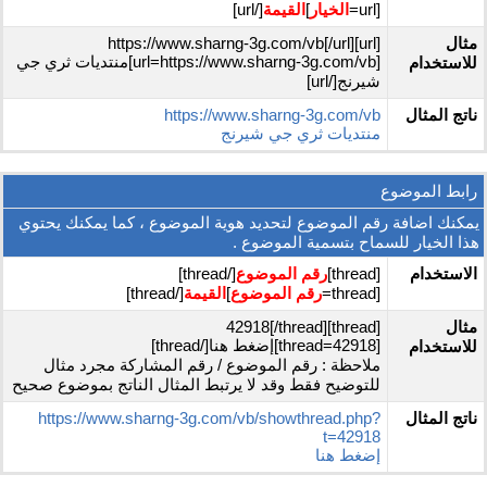
[url=
الخيار
]
القيمة
[/url]
مثال
[url]https://www.sharng-3g.com/vb[/url]
[url=https://www.sharng-3g.com/vb]منتديات ثري جي
للاستخدام
شيرنج[/url]
ناتج المثال
https://www.sharng-3g.com/vb
منتديات ثري جي شيرنج
رابط الموضوع
يمكنك اضافة رقم الموضوع لتحديد هوية الموضوع ، كما يمكنك يحتوي
هذا الخيار للسماح بتسمية الموضوع .
الاستخدام
[thread]
رقم الموضوع
[/thread]
[thread=
رقم الموضوع
]
القيمة
[/thread]
مثال
[thread]42918[/thread]
[thread=42918]إضغط هنا[/thread]
للاستخدام
ملاحظة : رقم الموضوع / رقم المشاركة مجرد مثال
للتوضيح فقط وقد لا يرتبط المثال الناتج بموضوع صحيح
ناتج المثال
https://www.sharng-3g.com/vb/showthread.php?
t=42918
إضغط هنا