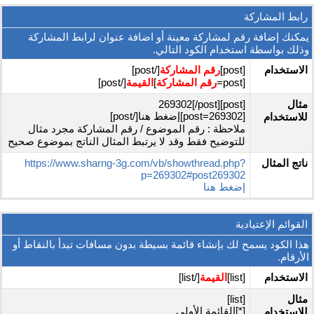
رابط المشاركة
يمكنك إضافة رقم لمشاركة معينة أو اضافة عنوان لرابط المشاركة
وذلك بواسطة استخدام الكود التالي.
الاستخدام
[post]
رقم المشاركة
[/post]
[post=
رقم المشاركة
]
القيمة
[/post]
مثال
[post]269302[/post]
[post=269302]إضغط هنا[/post]
للاستخدام
ملاحظة : رقم الموضوع / رقم المشاركة مجرد مثال
للتوضيح فقط وقد لا يرتبط المثال الناتج بموضوع صحيح
ناتج المثال
https://www.sharng-3g.com/vb/showthread.php?
p=269302#post269302
إضغط هنا
القوائم الإعتيادية
هذا الكود يسمح لك بإنشاء قائمة بسيطة بدون مسافات تبدأ بالنقاط أو
الأرقام.
الاستخدام
[list]
القيمة
[/list]
مثال
[list]
[*]القائمة الأولى
للاستخدام