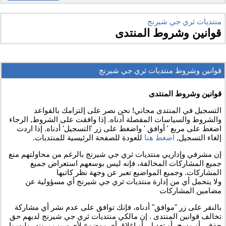
منتديات ثري جي شيرنج
قوانين وشروط المنتدى
قوانين وشروط منتديات ثري جي شيرنج
قوانين وشروط المنتدى
التسجيل في المنتدى مجاني! نحن نصر على إلتزامك بالقواعد
والشروط والسياسات المفصلة أدناه. إذا وافقت على الشروط, الرجاء
اضغط على مربع ' أوافق ' واضغط على زر 'التسجيل' أدناه. إذا اردت
إلغاء التسجيل,
اضغط هنا
للعودة للصفحة الرئيسية للمنتديات.
إن مشرفي وإداريي منتديات ثري جي شيرنج بالرغم من محاولتهم منع
جميع المشاركات المخالفة، فإنه ليس بوسعهم استعراض جميع
المشاركات. وجميع المواضيع تعبر عن وجهة نظر كاتبها
ولا يتحمل أي من إدارة منتديات ثري جي شيرنج أي مسؤولية عن
مضامين المشاركات
بالنقر على زر "موافق" أدناه، فإنك توافق على عدم نشر أي مشاركة
تخالف قوانين المنتدى . إن مالكي منتديات ثري جي شيرنج لديهم حق
حذف، أو مسح، أو تعديل، أو إغلاق أي موضوع لأي سبب يرونه، وليسوا