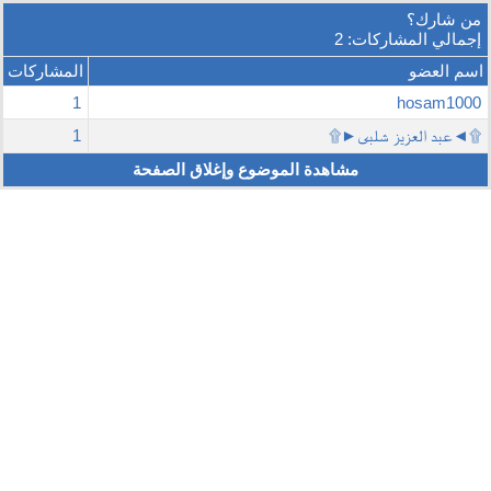
من شارك؟
إجمالي المشاركات: 2
اسم العضو
المشاركات
1
hosam1000
۩◄عبد العزيز شلبى►۩
1
مشاهدة الموضوع وإغلاق الصفحة