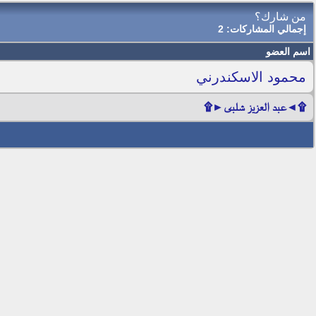
من شارك؟
إجمالي المشاركات: 2
اسم العضو
محمود الاسكندرني
۩◄عبد العزيز شلبى►۩