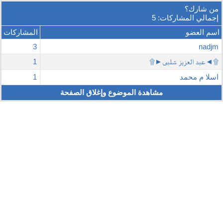
من شارك؟
إجمالي المشاركات: 5
اسم العضو
المشاركات
3
nadjm
۩◄عبد العزيز شلبى►۩
1
اسلا م محمد
1
مشاهدة الموضوع وإغلاق الصفحة