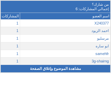
من شارك؟
إجمالي المشاركات: 6
اسم العضو
المشاركات
1
X240377
احمد الزيود
1
مرسليو
1
ابو ساره
1
1
samehfr
1
3g-shairng
مشاهدة الموضوع وإغلاق الصفحة