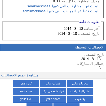
معدل المشاركات لكل يوم:
0.00
البحث عن المشاركات التي كتبها samirmeknassi
البحث فقط عن المواضيع التي كتبها samirmeknassi
معلومات عامة
آخر نشاط:
18 - 8 - 2014
تاريخ التسجيل:
18 - 8 - 2014
الاحصائيات البسيطة
تاريخ التسجيل
18 - 8 - 2014
إجمالي المشاركات
3
مشاهدة جميع الاحصائيات
بيجامات بناتي
فساتين بنات
كورة لايف
اشتراك chatgpt
شراء شقة في تركيا
koora live
يلا شوت
yalla shoot
yalla live