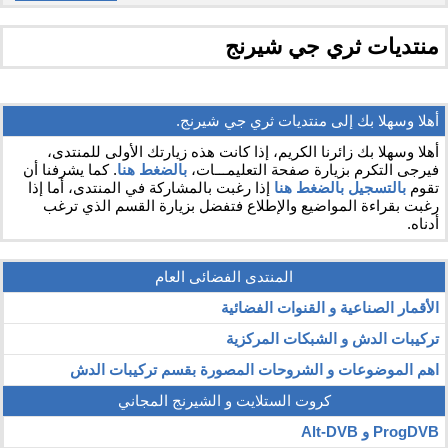
منتديات ثري جي شيرنج
أهلا وسهلا بك إلى منتديات ثري جي شيرنج.
أهلا وسهلا بك زائرنا الكريم، إذا كانت هذه زيارتك الأولى للمنتدى،
فيرجى التكرم بزيارة صفحة التعليمـــات،
بالضغط هنا
. كما يشرفنا أن
تقوم
بالتسجيل بالضغط هنا
إذا رغبت بالمشاركة في المنتدى، أما إذا
رغبت بقراءة المواضيع والإطلاع فتفضل بزيارة القسم الذي ترغب
أدناه.
المنتدى الفضائى العام
الأقمار الصناعية و القنوات الفضائية
تركيبات الدش و الشبكات المركزية
اهم الموضوعات و الشروحات المصورة بقسم تركيبات الدش
كروت الستلايت و الشيرنج المجاني
ProgDVB و Alt-DVB