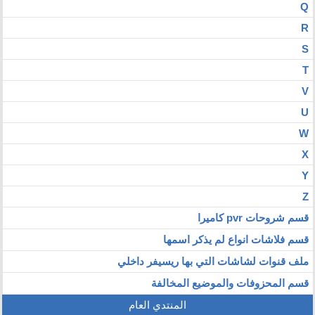
Q
R
S
T
V
U
W
X
Y
Z
قسم شروحات pvr كاميرا
قسم فلاشات انواع لم يذكر اسمها
ملف قنوات لشاشات التي بها ريسيفر داخلي
قسم المحزوفات والموضيع المخالفة
المنتدي العام