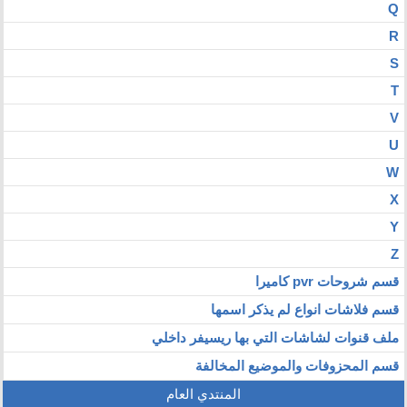
Q
R
S
T
V
U
W
X
Y
Z
قسم شروحات pvr كاميرا
قسم فلاشات انواع لم يذكر اسمها
ملف قنوات لشاشات التي بها ريسيفر داخلي
قسم المحزوفات والموضيع المخالفة
المنتدي العام