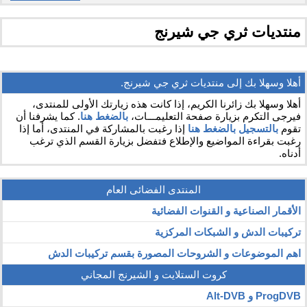
منتديات ثري جي شيرنج
أهلا وسهلا بك إلى منتديات ثري جي شيرنج.
أهلا وسهلا بك زائرنا الكريم، إذا كانت هذه زيارتك الأولى للمنتدى،
فيرجى التكرم بزيارة صفحة التعليمـــات،
بالضغط هنا
. كما يشرفنا أن
تقوم
بالتسجيل بالضغط هنا
إذا رغبت بالمشاركة في المنتدى، أما إذا
رغبت بقراءة المواضيع والإطلاع فتفضل بزيارة القسم الذي ترغب
أدناه.
المنتدى الفضائى العام
الأقمار الصناعية و القنوات الفضائية
تركيبات الدش و الشبكات المركزية
اهم الموضوعات و الشروحات المصورة بقسم تركيبات الدش
كروت الستلايت و الشيرنج المجاني
ProgDVB و Alt-DVB