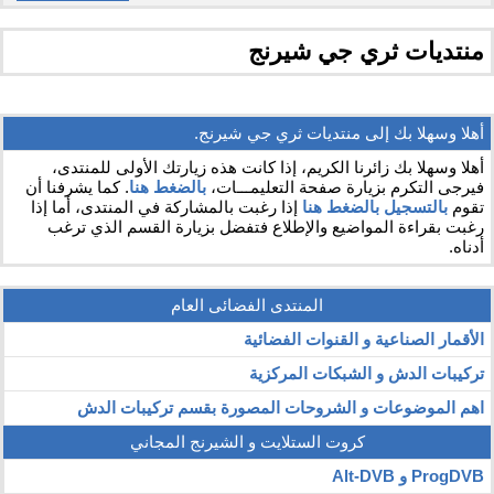
منتديات ثري جي شيرنج
أهلا وسهلا بك إلى منتديات ثري جي شيرنج.
أهلا وسهلا بك زائرنا الكريم، إذا كانت هذه زيارتك الأولى للمنتدى،
فيرجى التكرم بزيارة صفحة التعليمـــات،
بالضغط هنا
. كما يشرفنا أن
تقوم
بالتسجيل بالضغط هنا
إذا رغبت بالمشاركة في المنتدى، أما إذا
رغبت بقراءة المواضيع والإطلاع فتفضل بزيارة القسم الذي ترغب
أدناه.
المنتدى الفضائى العام
الأقمار الصناعية و القنوات الفضائية
تركيبات الدش و الشبكات المركزية
اهم الموضوعات و الشروحات المصورة بقسم تركيبات الدش
كروت الستلايت و الشيرنج المجاني
ProgDVB و Alt-DVB