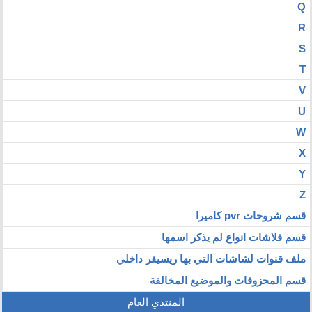
Q
R
S
T
V
U
W
X
Y
Z
قسم شروحات pvr كاميرا
قسم فلاشات انواع لم يذكر اسمها
ملف قنوات لشاشات التي بها ريسيفر داخلي
قسم المحزوفات والموضيع المخالفة
المنتدي العام