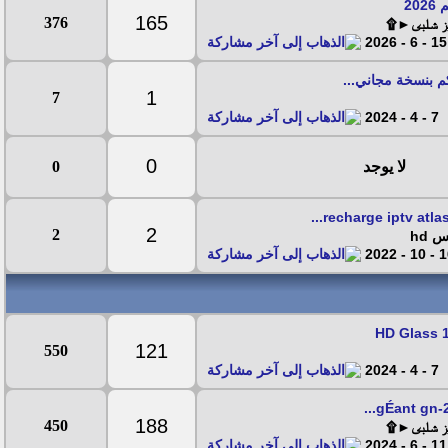
20
165
376
يز شلبى►۩
15 - 6 - 2026
كم بنسخة مجاني...
1
7
7 - 4 - 2024
0
لا يوجد
0
recharge iptv atlas 
2
2
 hd
16 - 10
121
550
7 - 4 - 2024
188
450
يز شلبى►۩
11 - 6 - 2024