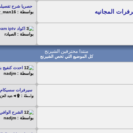
حصريا شرح تفصيلى 
فرات المجانيه
بواسطة : power_man16
اكواد xtream iptv الجديدة...
بواسطة : الصيادr
منتدا محترفين الشيرنج
كل الموضيع التي تخص الشيرنج
احدث كنفيج بتقنية hd 
بواسطة : nadjm
سيرفرات سسيكام ال
بواسطة : ۩◄عبد العز
الشرح الوافي
بواسطة : nadjm