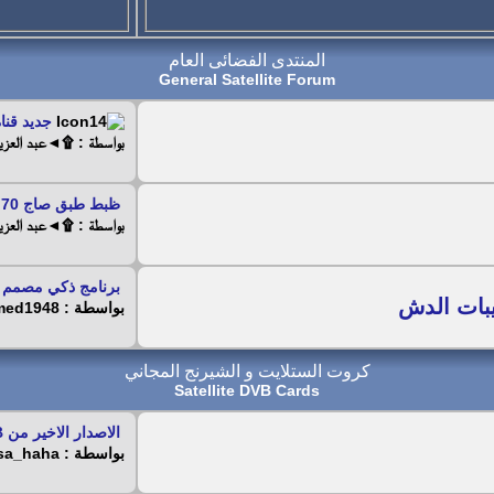
المنتدى الفضائى العام
General Satellite Forum
جديد قناة
بواسطة : ۩◄عبد العز
ظبط طبق صاج 70 سم على قمر...
بواسطة : ۩◄عبد العز
برنامج ذكي مصمم خ
بات الدش
بواسطة : mohamed1948
كروت الستلايت و الشيرنج المجاني
Satellite DVB Cards
الاصدار الاخير من ProgDVB...
بواسطة : sasa_haha