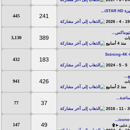
iS...
241
445
19 - 4 - 2026
يوماكس...
389
3,130
ات
منذ 4 أسابيع
183
432
5 - 5 - 2024
ع...
426
941
ات
منذ 2 أسابيع
اعدة...
37
77
30 - 11
49
147
يز شلبى►۩