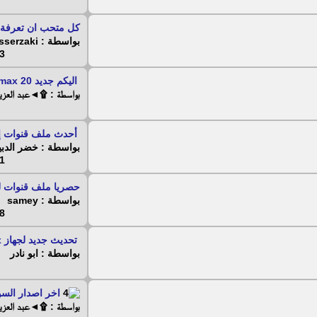
كل متحب ان تعرفة عن جه
بواسطة : yasserzaki
 - 2020
اليكم جديد aster max 20...
بواسطة : ۩◄عبد العز
أحدث ملف قنوات إن
بواسطة : خضر الدبي
 - 2025
حصريا ملف قنوات للفورتك
بواسطة : samey
 - 2020
تحديث جديد لجهاز i box...
بواسطة : ابو نادر
اخر اصدار السوفت وير
بواسطة : ۩◄عبد العز