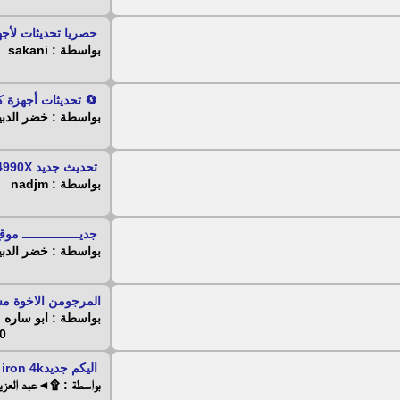
حصريا تحديثات لأجهزة TAR HD
بواسطة : sakani
🔄 تحديثات أجهزة ك
بواسطة : خضر الدبي
تحديث جديد Sstrong-4K 4990X
بواسطة : nadjm
جديــــــــــــــــ موق
بواسطة : خضر الدبي
المرجومن الاخوة مس
بواسطة : ابو ساره
 - 2016
اليكم جديدicone iron 4k...
بواسطة : ۩◄عبد العز