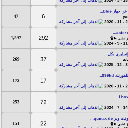
18 - 5 - 2024
از blue...
6
47
23 - 11
292
1,597
يز شلبى►۩
11 - 5 - 2024
جليزى بكل...
37
269
ات
31 - 12
 999hd...
17
172
28 - 11
72
253
14 - 7 - 2024
 qumax de...
22
151
يز شلبى►۩