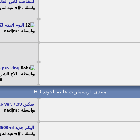
لمشاهده كاس العالم 26
بواسطة : ۩◄عبد العز
اليوم اتقدم ل
بواسطة : nadjm
pro king...
بواسطة : الاخ الشرس
 - 2022
منتدى الريسيفرات عالية الجوده HD
سكين HD Glass 16 ver. 7.99
بواسطة : nadjm
اليكم جديد gÉant gn-2500hd...
بواسطة : ۩◄عبد العز