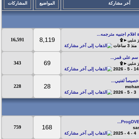
آخر مشاركة
المواضيع
المشاركات
 افلام اجنبيه مترجمه...
8,119
16,591
يز شلبى►۩
منذ 3 ساعات
69
343
يز شلبى►۩
14 - 5 - 2026
صيصاً لفنيي...
28
228
3 - 5 - 2026
168
759
4 - 4 - 2025