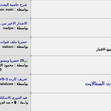
شرح خاصية البحث ا
بواسطة : hussain maki
الاصدار الاخير من...
بواسطة : nadjm
حصريا ملف قنوات ن
بواسطة : sakani
يع الاقمار
حصريا وممنوع
بواسطة : محمود ال
 - 2025
تعريف كارت TeVii S630 DVB-S
 الستالايت
بواسطة : jamalalzwe
فيد الدورى الاسكتلندى ltic
بواسطة : ۩◄عبد العز