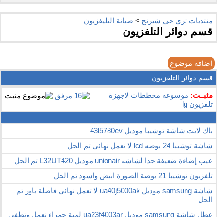
منتديات ثري جي شيرنج
>
صيانة التليفزيون
قسم دوائر التلفزيون
اضافه موضوع
قسم دوائر التلفزيون
مثبــت:
موسوعه مخططات لاجهزة
تلفزيون lg
باك لايت شاشة توشيبا موديل 43l5780ev
شاشة توشيبا 24 بوصه lcd لا تعمل نهائي تم الحل
عيب إضاءة ضعيفة جدا لشاشه unionair موديل L32UT420 تم الحل
تلفزيون توشيبا 21 بوصة الصورة ابيض واسود تم الحل
شاشة samsung موديل ua40j5000ak لا تعمل نهائي فاصلة باور تم
الحل
عطل شاشة samsung موديل ua23f4003ar لمبة حمراء تعمل وتطفى