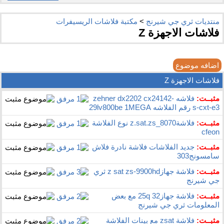
منتديات ثري جي شيرنج
>
مكتبة فلاشات الريسيفرات
فلاشات الاجهزة Z
اضافه موضوع
فلاشات الاجهزة Z
مثبــت:
فلاشه zehner dx2202 cx24142-
s-cxt-e3 رقم الفلاشه 29lv800be 1MEGA
مثبــت:
فلاشةz.sat.zs_8070 نوع الفلاشة
cfeon
مثبــت:
جديد الفلاشات فلاشة نادرة فلاش
سامسونج303
مثبــت:
فلاشة جهازz sat zs-9900hd ثري
جي شيرنج
مثبــت:
فلاشة جهاز25q 32 مع بعض
المعلومات ثري جي شيرنج
مثبــت:
فلاشة zsat مع بينات الفلاشة