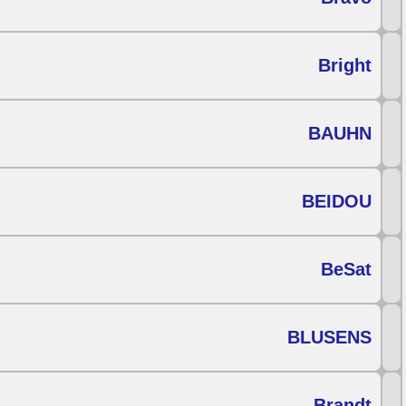
Bright
BAUHN
BEIDOU
BeSat
BLUSENS
Brandt