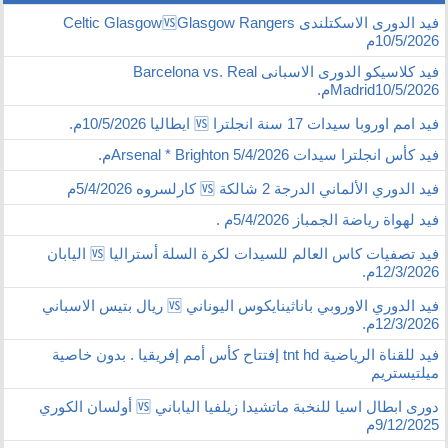
فيد الدورى الاسكتلندى Celtic Glasgow🆚Glasgow Rangers
10/5/2026م
فيد كلاسيكو الدورى الاسبانى Barcelona vs. Real
Madrid10/5/2026م.
فيد امم اوروبا سيدات 17 سنة انجلترا 🆚 ايطاليا 10/5/2026م.
فيد كأس انجلترا سيدات Arsenal * Brighton 5/4/2026م.
فيد الدوري الألماني الدرجة 2 شالكة 🆚 كارلسروه 5/4/2026م
فيد لهواة رياضة الجمباز 5/4/2026م .
فيد تصفيات كاس العالم للسيدات لكرة السلة أستراليا 🆚 اليابان
12/3/2026م.
فيد الدوري الاوروبي باناثينايكوس اليوناني 🆚 ريال بتيس الاسباني
12/3/2026م.
فيد للقناة الرياضية tnt hd إفتتاح كأس أمم إفريقيا . بدون خاصية
ميلتيستريم
دورى ابطال اسيا للنخبة ماتشيدا زيلفيا الياباني 🆚 أولسان الكوري
9/12/2025م