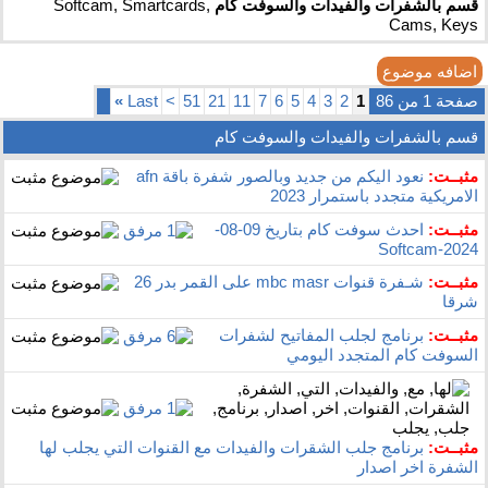
قسم بالشفرات والفيدات والسوفت كام
Softcam, Smartcards,
Cams, Keys
اضافه موضوع
صفحة 1 من 86
1
2
3
4
5
6
7
11
21
51
>
Last
»
قسم بالشفرات والفيدات والسوفت كام
مثبــت:
نعود اليكم من جديد وبالصور شفرة باقة afn
الامريكية متجدد باستمرار 2023
مثبــت:
احدث سوفت كام بتاريخ 09-08-
2024-Softcam
مثبــت:
شـفرة قنوات mbc masr على القمر بدر 26
شرقا
مثبــت:
برنامج لجلب المفاتيح لشفرات
السوفت كام المتجدد اليومي
مثبــت:
برنامج جلب الشقرات والفيدات مع القنوات التي يجلب لها
الشفرة اخر اصدار