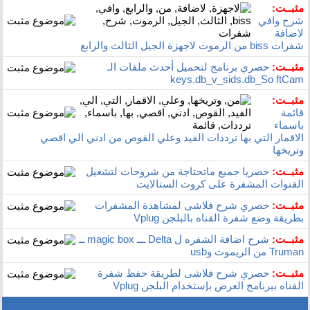
مثبــت:
شرح وافي
لاضافة
شفرات biss من الرموت لاجهزة الجيل الثالث والرابع
مثبــت:
حصري برنامج لتحميل أحدث ملفات الـ
keys.db_v_sids.db_So ftCam
مثبــت:
قائمة
باسماء
الاقمار التي بها ترددات الفيد وعلي القوص من ادني الي اقصي
وتريخها
مثبــت:
حصريا جميع ماتحتاجة من شروحات لتشغيل
القنوات المشفرة على كروت الستالايت
مثبــت:
حصري شرح فلاشى لمشاهدة المشفرات
بطريقة وضع شفرة القناه بالبلجن Vplug
مثبــت:
شرح اضافة الشفره ل Delta ـــ magic box ــ
Truman من الريموت وusb
مثبــت:
حصري شرح فلاشى لطريقة حفظ شفرة
القناه ببرنامج العرض بإستخدام البلجن Vplug