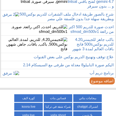
gemini 4.7 لفتح باقتي tntsat
و ... بدون سيرفر
شرح بالصور طريقة ادخال ملف الشفرات للدريم بوكس500
وبطريقة سهلة جدا بدون فلسفة علي مصر
احدث صورة للدريم 500 اكتر
من رائعة sfmod_dm500v1
باكب جاهز للجيمني4.20
للدريم بوكس500s فاتح
باقات العالم لمدة 3 شهور
علاج توقف وتهنيج الدريم بوكس على بعض القنوات
اليكم صورة النابيلو8 معدلة من طرفى مع السيسكام 2.14
برنامج دريم أب
اضافه موضوع
بيجامات بناتي
فساتين بنات
كورة لايف
اشتراك chatgpt
شراء شقة في تركيا
koora live
يلا شوت
yalla shoot
yalla live