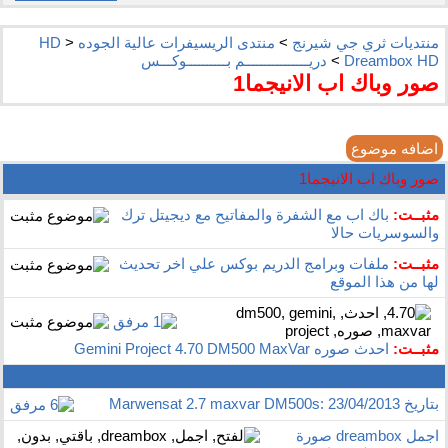
منتديات ثري جي شيرنج
>
منتدى الريسيفرات عالية الجوده HD
>
Dreambox HD
>
دريــــــــــــــــم بــــــــــوكـــس
صور وباك اب الانيجما1
اضافه موضوع
صور وباك اب الانيجما1
مثبــت:
باك اب مع الشفرة والمفاتيح مع ديجيتل ترك
والسوسريات حالا
مثبــت:
ملفات وبرامج الدريم بوكس علي اخر تحديث
لها من هذا الموقع
مثبــت:
احدث صوره Gemini Project 4.70 DM500 MaxVar
بتاريخ 23/04/2013 :Marwensat 2.7 maxvar DM500s
اجمل dreambox صورة