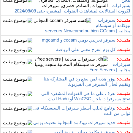
بلجن
بسيرفرات
لكروت الستالايت لمشاهدت القنوات المشفره حتى 2024/08/08
مثبــت:
سيرفرات
نيوكامد أو سيسكام
مجانية | serveurs Newcamd ou bien CCcam
مثبــت:
سيرفر تجريبي يومي cccam و mgcamd
مثبــت:
كل يوم اتفرج معني علي الرياضة
مثبــت:
سيرفرات
مجانية | Free Servers
مثبــت:
يوزر هدية لمن يضع رد في المشاركة هنا
وتقييم لحال السيرفر في الفيزبوك
مثبــت:
تعرف على ما هى القنوات المشفره التى
تفتح بسيرفرات بلجن WinCSC أو Hadu لديك
مثبــت:
برنامج لجلب أسطر سيرفرات السيسيكام فى
ثوانى من النت
مثبــت:
جديد سيرفرات نيوكامد المجانية تحديث يومي
مثبــت:
سيرفر نيوكامد مجاني بتاريخ اليوم