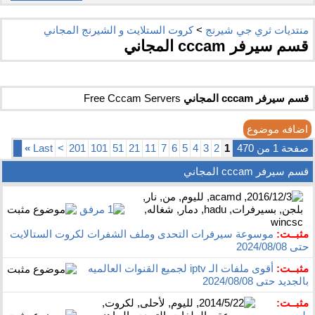
منتديات ثري جي شيرنج
>
كروت الستلايت و الشيرنج المجاني
قسم سيرفر cccam المجاني
قسم سيرفر cccam المجاني
Free Cccam Servers
اضافه موضوع
صفحة 1 من 470
1
2
3
4
5
6
7
11
21
51
101
201
>
Last
»
قسم سيرفر cccam المجاني
مثبــت:
موسوعة سيرفرات التحدى وملف الشفرات لكروت الستالايت
حتى 2024/08/08
مثبــت:
أقوى ملفات الـ iptv لجميع القنوات العالميه
بالجديد حتى 2024/08/08
مثبــت: