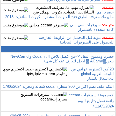
مثبــت:
حصريا أهم
ما يهمك معرفته لطرق فتح القنوات المشفره بكروت الساتلايت 2015
مثبــت:
سيرفرات سي سي
كامد متجددة باستمرار
مثبــت:
تنوية قبل التحميل من الراوبط الخارجية
للحصول على السيرفرات المجانية
حصريا وممنوع النقل >>من افضل بلاجن ال Cccam و NewCamd
بلجن▓ACamd ▓ ادخل لتعرف عنه كل شىء
20 كود اكستريم خرافي من
اللوحة العربية global
iptvشغال بامتياز
اليكم ملف يضم اكثر من 300 سطر cccam شغالة ومجربة 17/06/2024
⚡️مجموعة سيرفرات cccam
رائعة تعمل بتاريخ اليوم
11/05/2024⚡️
⚡️مجموعة سيرفرات cccam رائعة تعمل بتاريخ اليوم 06/05/2024⚡️