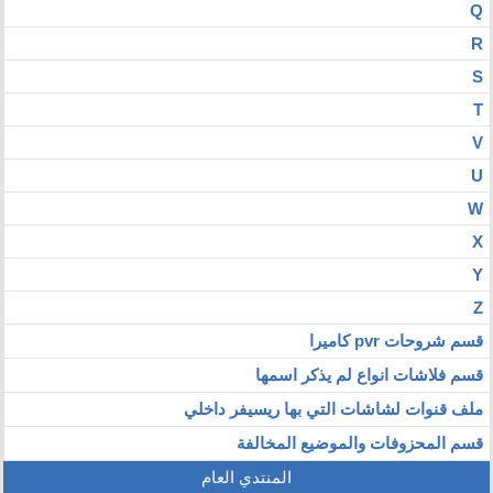
Q
R
S
T
V
U
W
X
Y
Z
قسم شروحات pvr كاميرا
قسم فلاشات انواع لم يذكر اسمها
ملف قنوات لشاشات التي بها ريسيفر داخلي
قسم المحزوفات والموضيع المخالفة
المنتدي العام