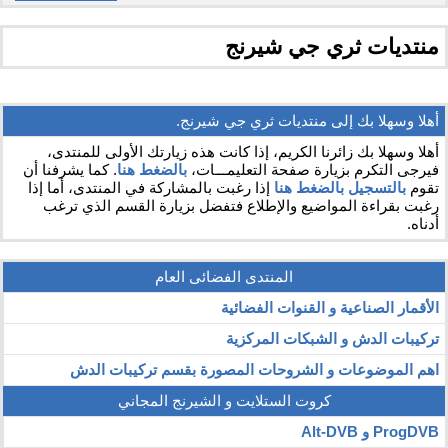
منتديات ثري جي شيرنج
أهلا وسهلا بك إلى منتديات ثري جي شيرنج.
أهلا وسهلا بك زائرنا الكريم، إذا كانت هذه زيارتك الأولى للمنتدى،
فيرجى التكرم بزيارة صفحة التعليمـــات،
بالضغط هنا
. كما يشرفنا أن
تقوم
بالتسجيل بالضغط هنا
إذا رغبت بالمشاركة في المنتدى، أما إذا
رغبت بقراءة المواضيع والإطلاع فتفضل بزيارة القسم الذي ترغب
أدناه.
المنتدى الفضائى العام
الأقمار الصناعية و القنوات الفضائية
تركيبات الدش و الشبكات المركزية
اهم الموضوعات و الشروحات المصورة بقسم تركيبات الدش
كروت الستلايت و الشيرنج المجاني
ProgDVB و Alt-DVB