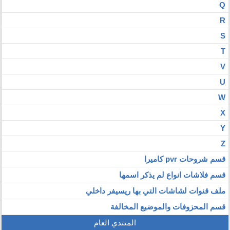
Q
R
S
T
V
U
W
X
Y
Z
قسم شروحات pvr كاميرا
قسم فلاشات انواع لم يذكر اسمها
ملف قنوات لشاشات التي بها ريسيفر داخلي
قسم المحزوفات والموضيع المخالفة
المنتدي العام