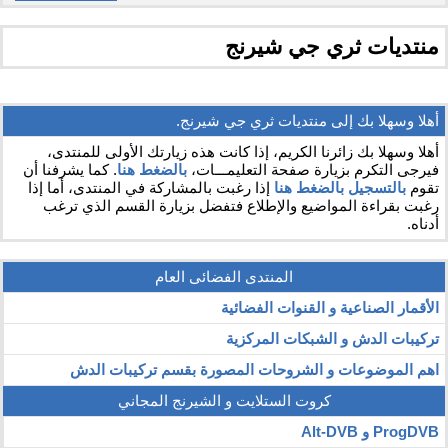
منتديات ثري جي شيرنج
أهلا وسهلا بك إلى منتديات ثري جي شيرنج.
أهلا وسهلا بك زائرنا الكريم، إذا كانت هذه زيارتك الأولى للمنتدى،
فيرجى التكرم بزيارة صفحة التعليمـــات،
بالضغط هنا
. كما يشرفنا أن
تقوم
بالتسجيل بالضغط هنا
إذا رغبت بالمشاركة في المنتدى، أما إذا
رغبت بقراءة المواضيع والإطلاع فتفضل بزيارة القسم الذي ترغب
أدناه.
المنتدى الفضائى العام
الأقمار الصناعية و القنوات الفضائية
تركيبات الدش و الشبكات المركزية
اهم الموضوعات و الشروحات المصورة بقسم تركيبات الدش
كروت الستلايت و الشيرنج المجاني
ProgDVB و Alt-DVB